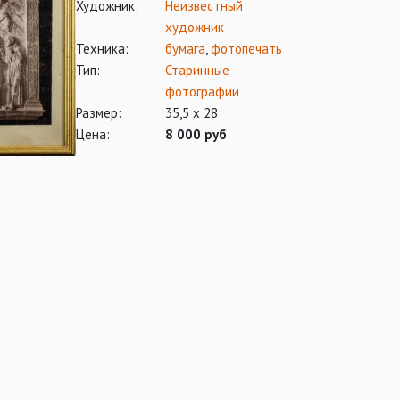
Художник:
Неизвестный
художник
Техника:
бумага
,
фотопечать
Тип:
Старинные
фотографии
Размер:
35,5 х 28
Цена:
8 000 руб