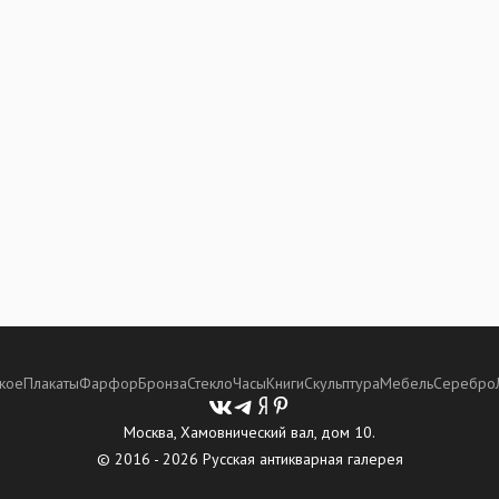
кое
Плакаты
Фарфор
Бронза
Стекло
Часы
Книги
Скульптура
Мебель
Серебро
Москва, Хамовнический вал, дом 10.
© 2016 - 2026 Русская антикварная галерея