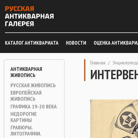
КАТАЛОГ АНТИКВАРИАТА
НОВОСТИ
ОЦЕНКА АНТИКВАРИ
Главная
/
Энциклопед
АНТИКВАРНАЯ
ИНТЕРВЕ
ЖИВОПИСЬ
РУССКАЯ ЖИВОПИСЬ
ЕВРОПЕЙСКАЯ
ЖИВОПИСЬ
ГРАФИКА 19-20 ВЕКА
НЕДОРОГИЕ
КАРТИНЫ
ГРАВЮРЫ.
ЛИТОГРАФИИ.