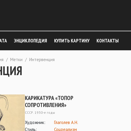
АТА
ЭНЦИКЛОПЕДИЯ
КУПИТЬ КАРТИНУ
КОНТАКТЫ
ия
/
Метки
/
Интервенция
НЦИЯ
КАРИКАТУРА «ТОПОР
СОПРОТИВЛЕНИЯ»
СССР. 1930-е годы
Художник:
Глаголев А.Н.
Стиль:
Соцреализм