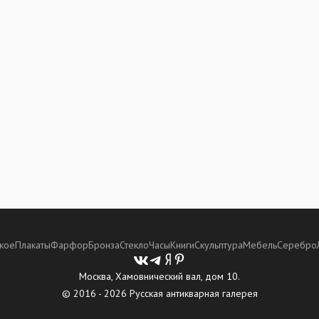
кое
Плакаты
Фарфор
Бронза
Стекло
Часы
Книги
Скульптура
Мебель
Серебро
Москва, Хамовнический вал, дом 10.
© 2016 - 2026 Русская антикварная галерея