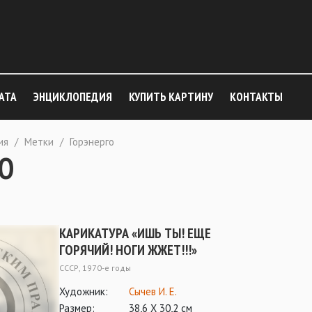
АТА
ЭНЦИКЛОПЕДИЯ
КУПИТЬ КАРТИНУ
КОНТАКТЫ
ия
/
Метки
/
Горэнерго
ГО
КАРИКАТУРА «ИШЬ ТЫ! ЕЩЕ
ГОРЯЧИЙ! НОГИ ЖЖЕТ!!!»
СССР, 1970-е годы
Художник:
Сычев И. Е.
Размер:
38,6 Х 30,2 см