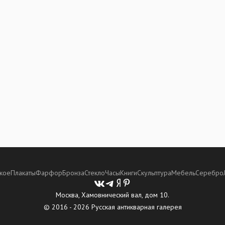
кое
Плакаты
Фарфор
Бронза
Стекло
Часы
Книги
Скульптура
Мебель
Серебро
Москва, Хамовнический вал, дом 10.
© 2016 - 2026 Русская антикварная галерея