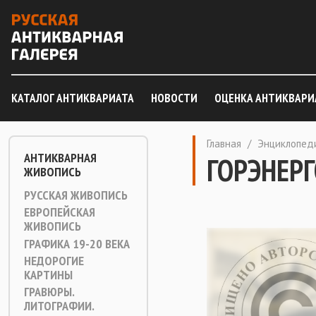
КАТАЛОГ АНТИКВАРИАТА
НОВОСТИ
ОЦЕНКА АНТИКВАРИ
Главная
/
Энциклопед
АНТИКВАРНАЯ
ГОРЭНЕР
ЖИВОПИСЬ
РУССКАЯ ЖИВОПИСЬ
ЕВРОПЕЙСКАЯ
ЖИВОПИСЬ
ГРАФИКА 19-20 ВЕКА
НЕДОРОГИЕ
КАРТИНЫ
ГРАВЮРЫ.
ЛИТОГРАФИИ.