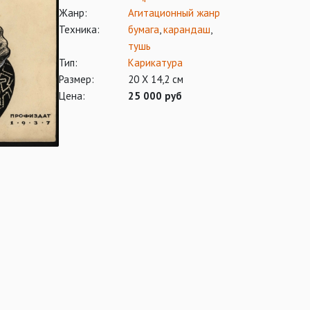
Жанр:
Агитационный жанр
Техника:
бумага
,
карандаш
,
тушь
Тип:
Карикатура
Размер:
20 Х 14,2 см
Цена:
25 000 руб