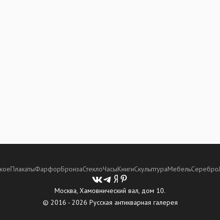
кое
Плакаты
Фарфор
Бронза
Стекло
Часы
Книги
Скульптура
Мебель
Серебро
Москва, Хамовнический вал, дом 10.
© 2016 - 2026 Русская антикварная галерея