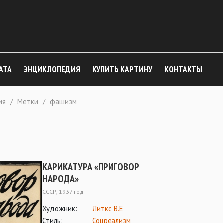
АТА
ЭНЦИКЛОПЕДИЯ
КУПИТЬ КАРТИНУ
КОНТАКТЫ
ия
/
Метки
/
фашизм
КАРИКАТУРА «ПРИГОВОР
НАРОДА»
СССР, 1937 год
Художник:
Литко В.Е
Стиль:
Соцреализм