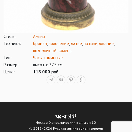
Стиль:
Ампир
Техника:
бронза
,
золочение
,
литье
,
патинирование
,
поделочный камень
Тип:
Часы каминные
Размер:
высота: 37,5 см
Цена:
118 000 руб
Москва, Хамовнический вал, дом 10.
© 2016 - 2026 Русская антикварная галерея