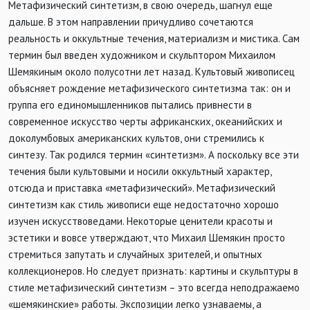
Метафизический синтетизм, в свою очередь, шагнул еще
дальше. В этом направлении причудливо сочетаются
реальность и оккультные течения, материализм и мистика. Сам
термин был введен художником и скульптором Михаилом
Шемякиным около полусотни лет назад. Культовый живописец
объясняет рождение метафизического синтетизма так: он и
группа его единомышленников пытались привнести в
современное искусство черты африканских, океанийских и
доколумбовых американских культов, они стремились к
синтезу. Так родился термин «синтетизм». А поскольку все эти
течения были культовыми и носили оккультный характер,
отсюда и приставка «метафизический». Метафизический
синтетизм как стиль живописи еще недостаточно хорошо
изучен искусствоведами. Некоторые ценители красоты и
эстетики и вовсе утверждают, что Михаил Шемякин просто
стремиться запутать и случайных зрителей, и опытных
коллекционеров. Но следует признать: картины и скульптуры в
стиле метафизический синтетизм – это всегда неподражаемо
«шемякинские» работы. Экспозиции легко узнаваемы, а