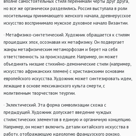
вполне самостоятельных стиля перенимали черты друг друга,
но все же органически разделились. Россия выступала в роли
носительницы принимающего женского начала, древнерусское
искусство воспринимало мужское духовное начало Византии.
· Метафизико-синтетический. Художник обращается к стилям
прошедших эпох, осознавая их метафизику. Он подвергает
жанры метафизическим метаморфозам и берет на себя
ответственность за происходящее. Например, он может
объединять низшие стихийно-демонические стили (например,
искусство африканских племен) с христианскими основами
европейского искусства. Художник может синтезировать идеи,
лежащие в основе мексиканского культа смерти, с
молитвенным творчеством теургии.
· Эклектический. Эта форма символизации схожа с
предыдущей. Художник допускает введение чуждых
стилистических элементов в единую и органичную концепцию.
Например, он может включить детали китайского искусства в
работу, отображающую идеологию французского рококо.