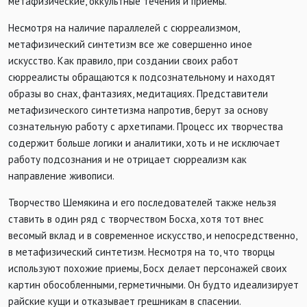
метафизические, оккультные течения и приемы.
Несмотря на наличие параллелей с сюрреализмом,
метафизический синтетизм все же совершенно иное
искусство. Как правило, при создании своих работ
сюрреалисты обращаются к подсознательному и находят
образы во снах, фантазиях, медитациях. Представители
метафизического синтетизма напротив, берут за основу
сознательную работу с архетипами. Процесс их творчества
содержит больше логики и аналитики, хоть и не исключает
работу подсознания и не отрицает сюрреализм как
направление живописи.
Творчество Шемякина и его последователей также нельзя
ставить в один ряд с творчеством Босха, хотя тот внес
весомый вклад и в современное искусство, и непосредственно,
в метафизический синтетизм. Несмотря на то, что творцы
используют похожие приемы, Босх делает персонажей своих
картин обособленными, герметичными. Он будто идеализирует
райские кущи и отказывает грешникам в спасении.