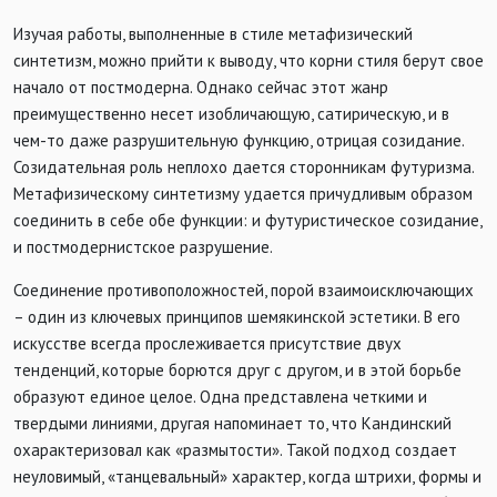
Изучая работы, выполненные в стиле метафизический
синтетизм, можно прийти к выводу, что корни стиля берут свое
начало от постмодерна. Однако сейчас этот жанр
преимущественно несет изобличающую, сатирическую, и в
чем-то даже разрушительную функцию, отрицая созидание.
Созидательная роль неплохо дается сторонникам футуризма.
Метафизическому синтетизму удается причудливым образом
соединить в себе обе функции: и футуристическое созидание,
и постмодернистское разрушение.
Соединение противоположностей, порой взаимоисключающих
– один из ключевых принципов шемякинской эстетики. В его
искусстве всегда прослеживается присутствие двух
тенденций, которые борются друг с другом, и в этой борьбе
образуют единое целое. Одна представлена четкими и
твердыми линиями, другая напоминает то, что Кандинский
охарактеризовал как «размытости». Такой подход создает
неуловимый, «танцевальный» характер, когда штрихи, формы и