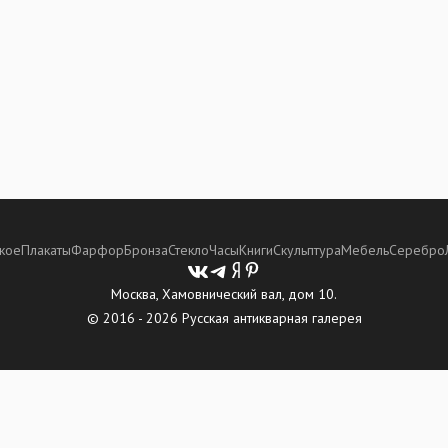
кое
Плакаты
Фарфор
Бронза
Стекло
Часы
Книги
Скульптура
Мебель
Серебро
Москва, Хамовнический вал, дом 10.
© 2016 - 2026 Русская антикварная галерея