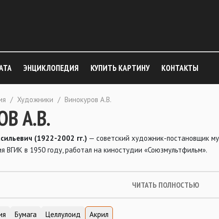
АТА
ЭНЦИКЛОПЕДИЯ
КУПИТЬ КАРТИНУ
КОНТАКТЫ
ия
/
Художники
/
Винокуров А.В.
В А.В.
сильевич (1922-2002 гг.)
— советский художник-постановщик му
ания ВГИК в 1950 году, работал на киностудии «Союзмультфильм».
ЧИТАТЬ ПОЛНОСТЬЮ
ия
Бумага
Целлулоид
Акрил