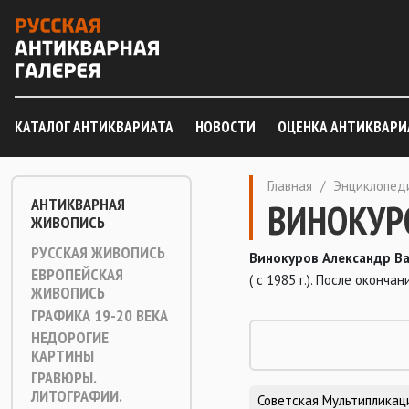
КАТАЛОГ АНТИКВАРИАТА
НОВОСТИ
ОЦЕНКА АНТИКВАРИ
Главная
/
Энциклопед
АНТИКВАРНАЯ
ВИНОКУРО
ЖИВОПИСЬ
РУССКАЯ ЖИВОПИСЬ
Винокуров Александр Ва
ЕВРОПЕЙСКАЯ
( с 1985 г.). После оконч
ЖИВОПИСЬ
ГРАФИКА 19-20 ВЕКА
НЕДОРОГИЕ
КАРТИНЫ
ГРАВЮРЫ.
ЛИТОГРАФИИ.
Советская Мультипликац