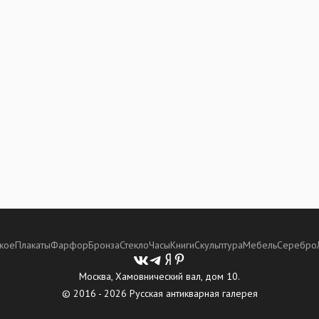
кое
Плакаты
Фарфор
Бронза
Стекло
Часы
Книги
Скульптура
Мебель
Серебро
Москва, Хамовнический вал, дом 10.
© 2016 - 2026 Русская антикварная галерея