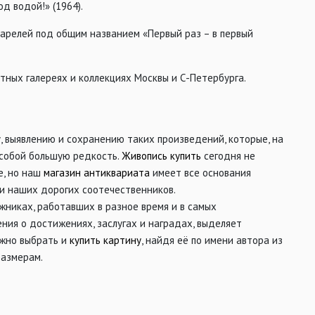
од водой!» (1964).
варелей под общим названием «Первый раз – в первый
стных галереях и коллекциях Москвы и С-Петербурга.
 выявлению и сохранению таких произведений, которые, на
 собой большую редкость.
Живопись купить
сегодня не
е, но наш
магазин антиквариата
имеет все основания
ми наших дорогих соотечественников.
никах, работавших в разное время и в самых
ия о достижениях, заслугах и наградах, выделяет
ожно выбрать и
купить картину
, найдя её по имени автора из
размерам.