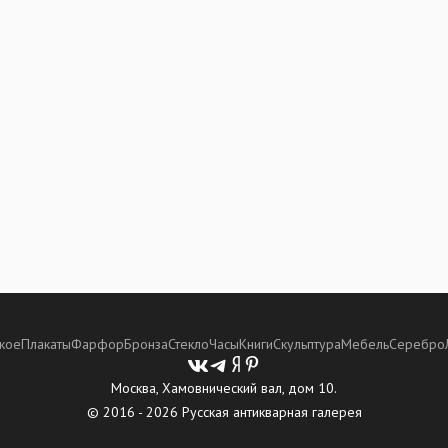
кое
Плакаты
Фарфор
Бронза
Стекло
Часы
Книги
Скульптура
Мебель
Серебро
Москва, Хамовнический вал, дом 10.
© 2016 - 2026 Русская антикварная галерея