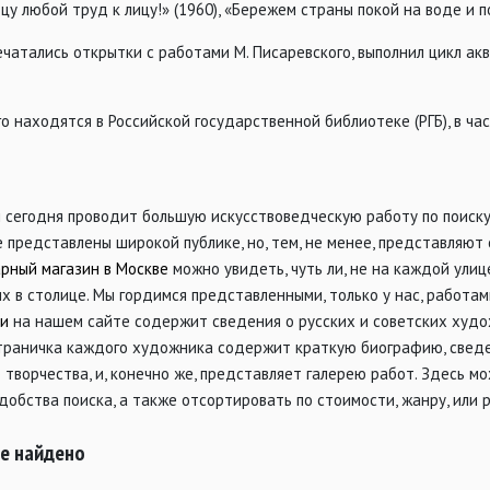
цу любой труд к лицу!» (1960), «Бережем страны покой на воде и п
чатались открытки с работами М. Писаревского, выполнил цикл ак
го находятся в Российской государственной библиотеке (РГБ), в ча
н
сегодня проводит большую искусствоведческую работу по поиску,
 представлены широкой публике, но, тем, не менее, представляют
рный магазин в Москве
можно увидеть, чуть ли, не на каждой улиц
х в столице. Мы гордимся представленными, только у нас, работа
ии
на нашем сайте содержит сведения о русских и советских худож
траничка каждого художника содержит краткую биографию, сведен
 творчества, и, конечно же, представляет галерею работ. Здесь м
добства поиска, а также отсортировать по стоимости, жанру, или 
не найдено