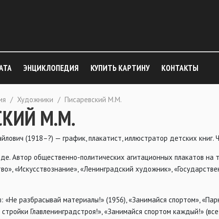
АТА
ЭНЦИКЛОПЕДИЯ
КУПИТЬ КАРТИНУ
КОНТАКТЫ
ия
/
Художники
/
Писаревский М.М.
КИЙ М.М.
лович (1918–?) — график, плакатист, иллюстратор детских книг. 
де. Автор общественно-политических агитационных плакатов на те
тво», «Искусствознание», «Ленинградский художник», «Государст
 «Не разбрасывай материалы!» (1956), «Занимайся спортом», «Парн
 стройки Главленинградстроя!», «Занимайся спортом каждый!» (вс