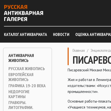
КАТАЛОГ АНТИКВАРИАТА
НОВОСТИ
ОЦЕНКА АНТИКВАРИ
Главная
/
Энциклопед
АНТИКВАРНАЯ
ПИСАРЕВС
ЖИВОПИСЬ
РУССКАЯ ЖИВОПИСЬ
Писаревский Михаил Михай
ЕВРОПЕЙСКАЯ
ЖИВОПИСЬ
Жил и работал в Ленингра
ГРАФИКА 19-20 ВЕКА
издательствами: «Искусс
НЕДОРОГИЕ
промышленности».
КАРТИНЫ
Основные работы-плакаты:
ГРАВЮРЫ.
ЛИТОГРАФИИ.
«Учащиеся техникумов, на