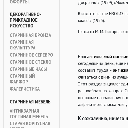
ОФОРТЫ.
досрочно!» (1959), «Молод
ДЕКОРАТИВНО-
В издательстве ИЗОГИЗ пе
ПРИКЛАДНОЕ
класс!» (1955).
ИСКУССТВО
Плакаты М. М. Писаревско
СТАРИННАЯ БРОНЗА
СТАРИННАЯ
СКУЛЬПТУРА
СТАРИННОЕ СЕРЕБРО
Наш
антикварный магази
СТАРИННОЕ СТЕКЛО
сегодняшний день, ещё не
СТАРИННЫЕ ЧАСЫ
составит труда –
антиква
СТАРИННЫЙ
считаться одним из лучши
ФАРФОР
Этот раздел
энциклопед
ФАЛЕРИСТИКА
разнообразных жанрах. С
основные направления его
СТАРИННАЯ МЕБЕЛЬ
алфавитного списка для у
АНТИКВАРНАЯ
ГОСТИНАЯ МЕБЕЛЬ
К сожалению, ничего 
СТАРАЯ КОРПУСНАЯ