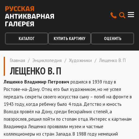
КАТАЛОГ
КУПИТЬ КАРТИНУ
ОЦЕНИТЬ
Главная
/
Энциклопедия
/
Художники
/
Лещенко В. П
ЛЕЩЕНКО В. П
Лещенко Владимир Петрович
родился в 1939 году в
Ростове-на-Дону. Отец его был художником, но не успел
передать секреты своего искусства сыну – погиб на фронте в
1943 году, когда ребенку было 4 года. Детство и юность
Володя провёл на Дону, среди бескрайних степей, а
повзрослев, решил пойти по стопам отца. Интерес к картинам
Владимира Лещенко проявляли музеи и частные
коллекционеры из стран Запада. В 1988 году немецкий