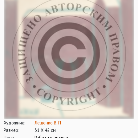
Художник:
Лещенко В. П
Размер:
31 Х 42 см
Цена:
Работа в архиве