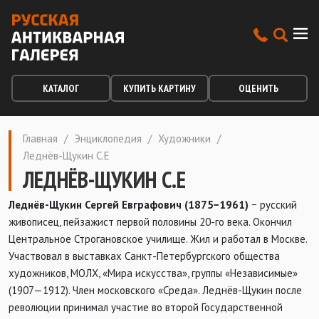
КАТАЛОГ
КУПИТЬ КАРТИНУ
ОЦЕНИТЬ
Главная
/
Энциклопедия
/
Художники
/
Леднёв-Щукин С.Е
ЛЕДНЁВ-ЩУКИН С.Е
Леднёв-Щукин Сергей Евграфович (1875−1961)
− русский
живописец, пейзажист первой половины 20-го века. Окончил
Центральное Строгановское училище. Жил и работал в Москве.
Участвовал в выставках Санкт-Петербургского общества
художников, МОЛХ, «Мира искусства», группы «Независимые»
(1907—1912). Член московского «Среда». Леднёв-Щукин после
революции принимал участие во второй Государственной