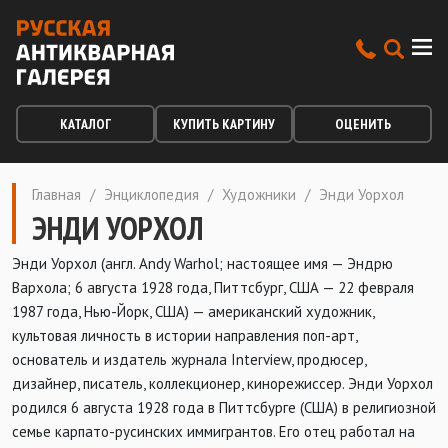
КАТАЛОГ
КУПИТЬ КАРТИНУ
ОЦЕНИТЬ
Главная
/
Энциклопедия
/
Художники
/
Энди Уорхол
ЭНДИ УОРХОЛ
Энди Уорхол (англ. Andy Warhol; настоящее имя — Эндрю
Вархола; 6 августа 1928 года, Питтсбург, США — 22 февраля
1987 года, Нью-Йорк, США) — американский художник,
культовая личность в истории направления поп-арт,
основатель и издатель журнала Interview, продюсер,
дизайнер, писатель, коллекционер, кинорежиссер. Энди Уорхол
родился 6 августа 1928 года в Питтсбурге (США) в религиозной
семье карпато-русинских иммигрантов. Его отец работал на