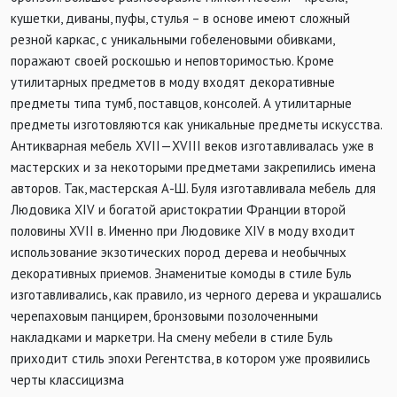
кушетки, диваны, пуфы, стулья – в основе имеют сложный
резной каркас, с уникальными гобеленовыми обивками,
поражают своей роскошью и неповторимостью. Кроме
утилитарных предметов в моду входят декоративные
предметы типа тумб, поставцов, консолей. А утилитарные
предметы изготовляются как уникальные предметы искусства.
Антикварная мебель
XVII
—
XVIII
веков изготавливалась уже в
мастерских и за некоторыми предметами закрепились имена
авторов. Так, мастерская А-Ш. Буля изготавливала мебель для
Людовика
XIV
и богатой аристократии Франции второй
половины
XVII
в. Именно при Людовике
XIV
в моду входит
использование экзотических пород дерева и необычных
декоративных приемов. Знаменитые комоды в стиле Буль
изготавливались, как правило, из черного дерева и украшались
черепаховым панцирем, бронзовыми позолоченными
накладками и маркетри. На смену мебели в стиле Буль
приходит стиль эпохи Регентства, в котором уже проявились
черты классицизма