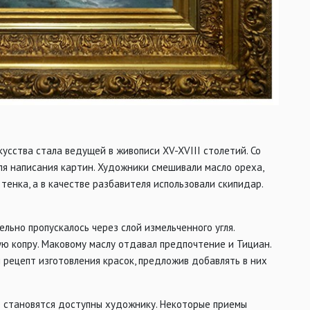
усства стала ведущей в живописи XV-XVIII столетий. Со
ля написания картин. Художники смешивали масло ореха,
енка, а в качестве разбавителя использовали скипидар.
ьно пропускалось через слой измельченного угля.
ую копру. Маковому маслу отдавал предпочтение и Тициан.
 рецепт изготовления красок, предложив добавлять в них
е становятся доступны художнику. Некоторые приемы