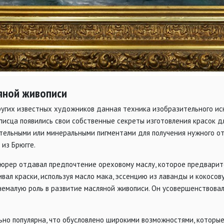
яной живописи
угих известных художников данная техника изобразительного иск
исца появились свои собственные секреты изготовления красок д
тельными или минеральными пигментами для получения нужного отт
 из Брюгге.
юрер отдавал предпочтение ореховому маслу, которое предварител
ал краски, используя масло мака, эссенцию из лаванды и кокосов
емалую роль в развитие масляной живописи. Он усовершенствовал
ьно популярна, что обусловлено широкими возможностями, которы