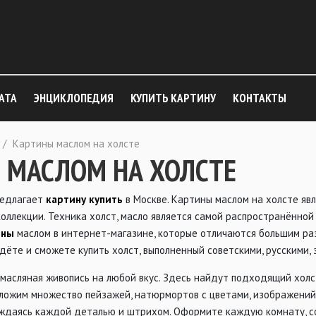
АТА
ЭНЦИКЛОПЕДИЯ
КУПИТЬ КАРТИНУ
КОНТАКТЫ
/
Картины маслом на холсте
 МАСЛОМ НА ХОЛСТЕ
едлагает
картину купить
в Москве. Картины маслом на холсте яв
оллекции. Техника холст, масло является самой распространённо
ины
маслом в интернет-магазине, которые отличаются большим ра
дёте и сможете купить холст, выполненный советскими, русскими
масляная живопись на любой вкус. Здесь найдут подходящий холс
ложим множество пейзажей, натюрмортов с цветами, изображений
аждаясь каждой деталью и штрихом. Оформите каждую комнату, с