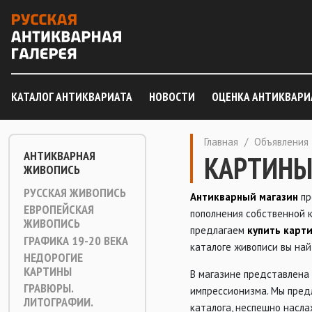
КАТАЛОГ АНТИКВАРИАТА
НОВОСТИ
ОЦЕНКА АНТИКВАРИ
Главная
/
Объявления
АНТИКВАРНАЯ
КАРТИНЫ
ЖИВОПИСЬ
РУССКАЯ ЖИВОПИСЬ
Антикварный магазин
пр
ЕВРОПЕЙСКАЯ
пополнения собственной к
ЖИВОПИСЬ
предлагаем
купить карт
ГРАФИКА 19-20 ВЕКА
каталоге живописи вы най
НЕДОРОГИЕ
КАРТИНЫ
В магазине представлена 
ГРАВЮРЫ.
импрессионизма. Мы пред
ЛИТОГРАФИИ.
каталога, неспешно насл